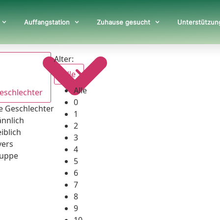
Auffangstation
Zuhause gesucht
Unterstützun
Alter:
Alle
Alle
Geschlechter
0
le Geschlechter
1
nnlich
2
iblich
3
vers
4
uppe
5
6
7
8
9