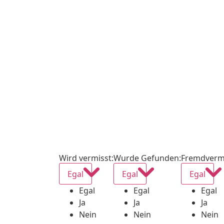
Wird vermisst
:
Wurde Gefunden
:
Fremdverm
Egal
Egal
Egal
Egal
Egal
Egal
Ja
Ja
Ja
Nein
Nein
Nein