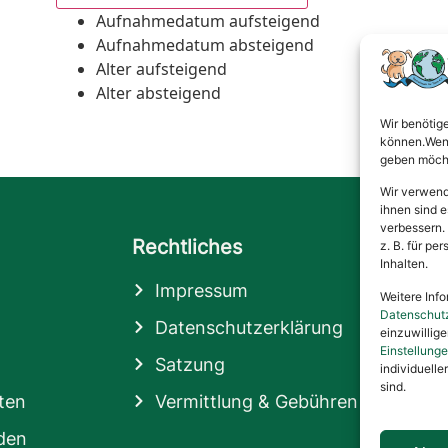
Aufnahmedatum aufsteigend
Aufnahmedatum absteigend
Alter aufsteigend
Alter absteigend
Wir benötig
können.Wenn 
geben möcht
Wir verwend
ihnen sind e
verbessern.
Rechtliches
z. B. für p
Inhalten.
Impressum
Weitere Info
Datenschut
Datenschutzerklärung
einzuwillig
Einstellung
Satzung
individuelle
sind.
ten
Vermittlung & Gebühren
den