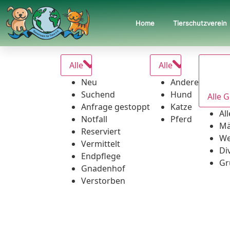
Home
Tierschutzverein
Alle
Alle
Neu
Andere
Suchend
Hund
Alle 
Anfrage gestoppt
Katze
Al
Notfall
Pferd
Mä
Reserviert
We
Vermittelt
Di
Endpflege
Gr
Gnadenhof
Verstorben