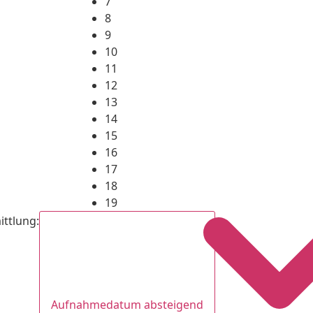
7
8
9
10
11
12
13
14
15
16
17
18
19
ittlung
:
Aufnahmedatum absteigend