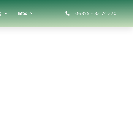
06875 - 83 74 330
g
Infos