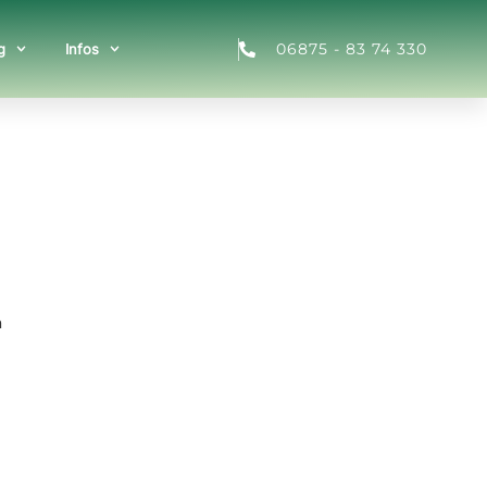
06875 - 83 74 330
g
Infos
n