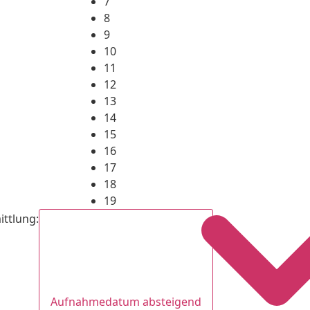
7
8
9
10
11
12
13
14
15
16
17
18
19
ittlung
:
Aufnahmedatum absteigend