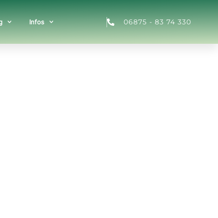
06875 - 83 74 330
g
Infos