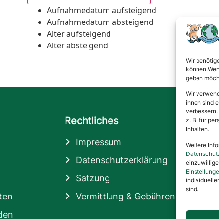
Aufnahmedatum aufsteigend
Aufnahmedatum absteigend
Alter aufsteigend
Alter absteigend
Wir benötig
können.Wenn 
geben möcht
Wir verwend
ihnen sind e
verbessern.
Rechtliches
z. B. für p
Inhalten.
Impressum
Weitere Info
Datenschut
Datenschutzerklärung
einzuwillig
Einstellung
Satzung
individuelle
sind.
ten
Vermittlung & Gebühren
den