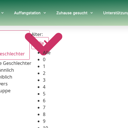
Auffangstation
Zuhause gesucht
Unterstützun
Alter:
Alle
Alle
Geschlechter
0
le Geschlechter
1
nnlich
2
iblich
3
vers
4
uppe
5
6
7
8
9