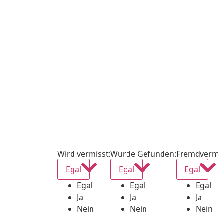
Wird vermisst
:
Wurde Gefunden
:
Fremdverm
Egal
Egal
Egal
Egal
Egal
Egal
Ja
Ja
Ja
Nein
Nein
Nein