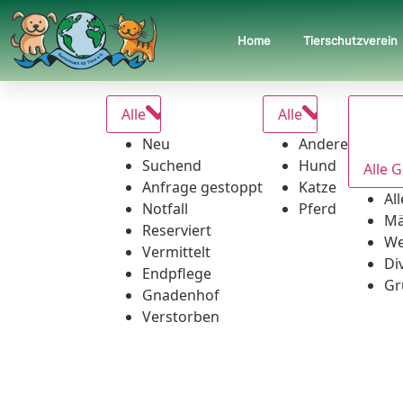
Home
Tierschutzverein
Alle
Alle
Neu
Andere
Suchend
Hund
Alle 
Anfrage gestoppt
Katze
Al
Notfall
Pferd
Mä
Reserviert
We
Vermittelt
Di
Endpflege
Gr
Gnadenhof
Verstorben