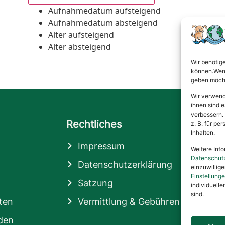
Aufnahmedatum aufsteigend
Aufnahmedatum absteigend
Alter aufsteigend
Alter absteigend
Wir benötig
können.Wenn 
geben möcht
Wir verwend
ihnen sind e
verbessern.
Rechtliches
z. B. für p
Inhalten.
Impressum
Weitere Info
Datenschut
Datenschutzerklärung
einzuwillig
Einstellung
Satzung
individuelle
sind.
ten
Vermittlung & Gebühren
den