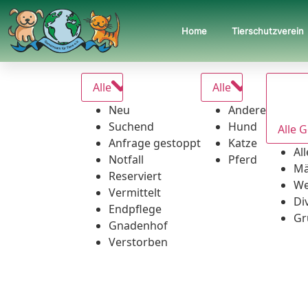
Home
Tierschutzverein
Alle
Alle
Neu
Andere
Suchend
Hund
Alle 
Anfrage gestoppt
Katze
Al
Notfall
Pferd
Mä
Reserviert
We
Vermittelt
Di
Endpflege
Gr
Gnadenhof
Verstorben