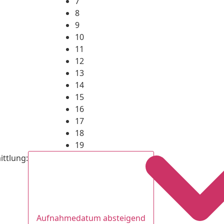
7
8
9
10
11
12
13
14
15
16
17
18
19
ittlung
:
Aufnahmedatum absteigend