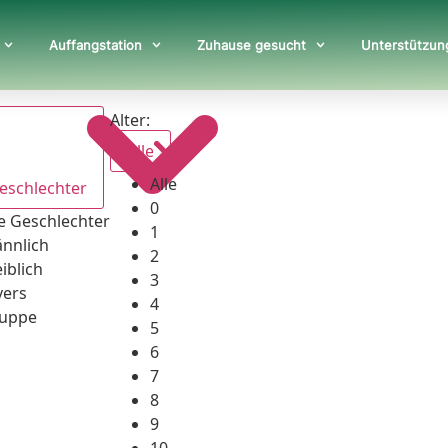
Auffangstation
Zuhause gesucht
Unterstützun
Alter:
Alle
Alle
Geschlechter
0
le Geschlechter
1
nnlich
2
iblich
3
vers
4
uppe
5
6
7
8
9