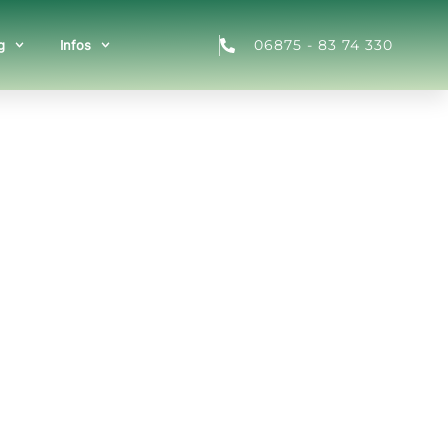
06875 - 83 74 330
g
Infos