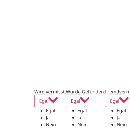
Wird vermisst
:
Wurde Gefunden
:
Fremdverm
Egal
Egal
Egal
Egal
Egal
Egal
Ja
Ja
Ja
Nein
Nein
Nein